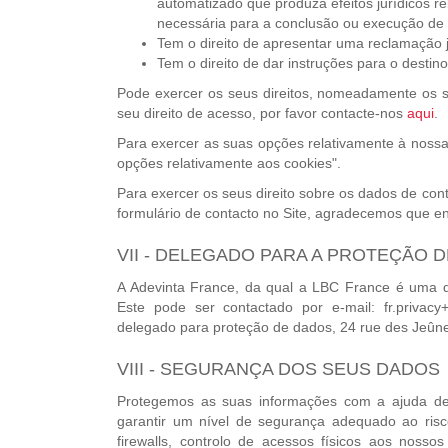
automatizado que produza efeitos jurídicos re
necessária para a conclusão ou execução de 
Tem o direito de apresentar uma reclamação 
Tem o direito de dar instruções para o desti
Pode exercer os seus direitos, nomeadamente os se
seu direito de acesso, por favor contacte-nos
aqui
.
Para exercer as suas opções relativamente à nossa 
opções relativamente aos cookies".
Para exercer os seus direito sobre os dados de co
formulário de contacto no Site, agradecemos que e
VII - DELEGADO PARA A PROTEÇÃO 
A Adevinta France, da qual a LBC France é uma da
Este pode ser contactado por e-mail: fr.privacy
delegado para proteção de dados, 24 rue des Jeûne
VIII - SEGURANÇA DOS SEUS DADOS
Protegemos as suas informações com a ajuda de
garantir um nível de segurança adequado ao ris
firewalls, controlo de acessos físicos aos noss