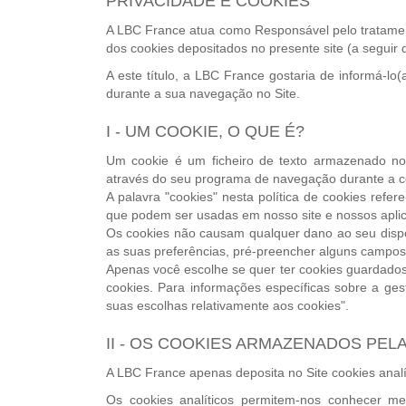
PRIVACIDADE E COOKIES
A LBC France atua como Responsável pelo tratament
dos cookies depositados no presente site (a seguir d
A este título, a LBC France gostaria de informá-lo(
durante a sua navegação no Site.
I - UM COOKIE, O QUE É?
Um cookie é um ficheiro de texto armazenado no d
através do seu programa de navegação durante a co
A palavra "cookies" nesta política de cookies refe
que podem ser usadas em nosso site e nossos aplic
Os cookies não causam qualquer dano ao seu dispo
as suas preferências, pré-preencher alguns campos
Apenas você escolhe se quer ter cookies guardados 
cookies. Para informações específicas sobre a ges
suas escolhas relativamente aos cookies".
II - OS COOKIES ARMAZENADOS PELA
A LBC France apenas deposita no Site cookies analí
Os cookies analíticos permitem-nos conhecer mel