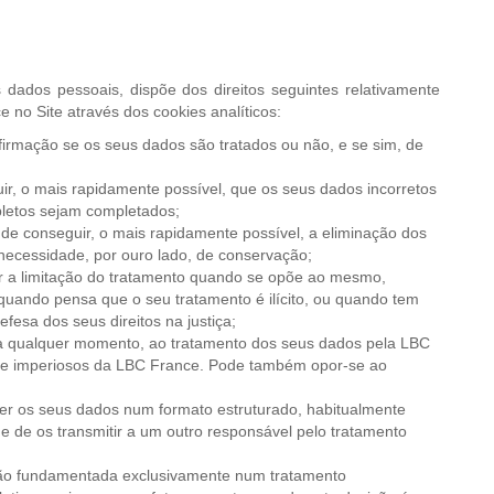
ados pessoais, dispõe dos direitos seguintes relativamente
 no Site através dos cookies analíticos:
nfirmação se os seus dados são tratados ou não, e se sim, de
guir, o mais rapidamente possível, que os seus dados incorretos
pletos sejam completados;
 de conseguir, o mais rapidamente possível, a eliminação dos
necessidade, por ouro lado, de conservação;
uir a limitação do tratamento quando se opõe ao mesmo,
quando pensa que o seu tratamento é ilícito, ou quando tem
fesa dos seus direitos na justiça;
, a qualquer momento, ao tratamento dos seus dados pela LBC
s e imperiosos da LBC France. Pode também opor-se ao
eber os seus dados num formato estruturado, habitualmente
, e de os transmitir a um outro responsável pelo tratamento
isão fundamentada exclusivamente num tratamento