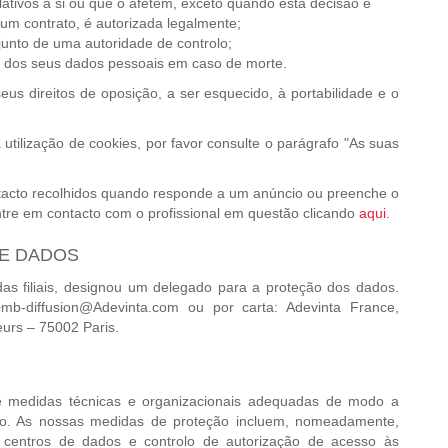
lativos a si ou que o afetem, exceto quando esta decisão é
um contrato, é autorizada legalmente;
junto de uma autoridade de controlo;
no dos seus dados pessoais em caso de morte.
us direitos de oposição, a ser esquecido, à portabilidade e o
utilização de cookies, por favor consulte o parágrafo "As suas
ntacto recolhidos quando responde a um anúncio ou preenche o
ntre em contacto com o profissional em questão clicando
aqui
.
DE DADOS
s filiais, designou um delegado para a proteção dos dados.
+mb-diffusion@Adevinta.com ou por carta: Adevinta France,
urs – 75002 Paris.
 medidas técnicas e organizacionais adequadas de modo a
co. As nossas medidas de proteção incluem, nomeadamente,
os centros de dados e controlo de autorização de acesso às