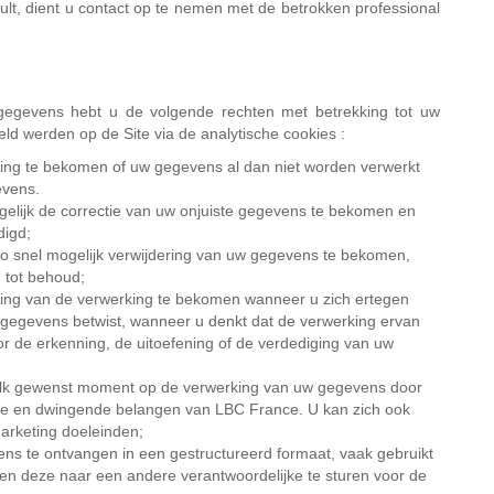
nvult, dient u contact op te nemen met de betrokken professional
gegevens hebt u de volgende rechten met betrekking tot uw
d werden op de Site via de analytische cookies :
ging te bekomen of uw gegevens al dan niet worden verwerkt
evens.
ogelijk de correctie van uw onjuiste gegevens te bekomen en
digd;
 zo snel mogelijk verwijdering van uw gegevens te bekomen,
g tot behoud;
rking van de verwerking te bekomen wanneer u zich ertegen
gegevens betwist, wanneer u denkt dat de verwerking ervan
or de erkenning, de uitoefening of de verdediging van uw
p elk gewenst moment op de verwerking van uw gegevens door
eme en dwingende belangen van LBC France. U kan zich ook
arketing doeleinden;
ns te ontvangen in een gestructureerd formaat, vaak gebruikt
en deze naar een andere verantwoordelijke te sturen voor de