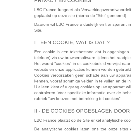
PRIVACY EN COOKIES
LBC France fungeert als Verwerkingsverantwoordelijk
geplaatst op deze site (hierna de "Site" genoemd).
Daarom wil LBC France u duidelijk en transparant in
Site.
I - EEN COOKIE, WAT IS DAT ?
Een cookie is een tekstbestand dat is opgeslagen 
telefoon) via uw browsersoftware tijdens het raadple
Het woord "cookies" in dit cookiebeleid verwijst naa
website en onze applicaties kunnen worden gebruikt
Cookies veroorzaken geen schade aan uw apparaat,
kennen, vooraf sommige velden in te vullen en de i
U alleen kiest of u graag cookies op uw apparaat wil
controleren. Voor specifieke informatie over de beh
rubriek "uw keuzes met betrekking tot cookies”.
II - DE COOKIES OPGESLAGEN DOOR
LBC France plaatst op de Site enkel analytische coo
De analytische cookies laten ons toe onze sites 