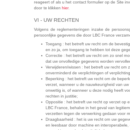
reageert of als u het contact formulier op de Site i
door te klikken
hier
.
VI - UW RECHTEN
Volgens de reglementeringen inzake de persoons
persoonlijke gegevens die door LBC France verzamel
Toegang : het betreft uw recht om de bevesti
en zo ja, om toegang te hebben tot deze geg
Correctie : het betreft uw recht om zo snel m
dat uw onvolledige gegevens worden vervolle
Verwijderen/wissen : het betreft uw recht om
onverminderd de verplichtingen of verplichtin
Beperking : het betreft uw recht om de bepe
verzet, wanneer u de nauwkeurigheid van uw 
onwettig is, of wanneer u deze nodig heeft vo
rechten in justitie;
Oppositie : het betreft uw recht op verzet o
LBC France, behalve in het geval van legiti
verzetten tegen de verwerking gedaan voor m
Draagbaarheid : het is uw recht om uw gegeve
en leesbaar door machine en interoperabele, 