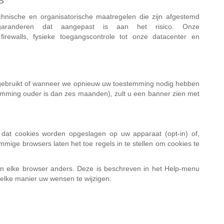
S
nische en organisatorische maatregelen die zijn afgestemd
garanderen dat aangepast is aan het risico. Onze
irewalls, fysieke toegangscontrole tot onze datacenter en
 gebruikt of wanneer we opnieuw uw toestemming nodig hebben
emming ouder is dan zes maanden), zult u een banner zien met
dat cookies worden opgeslagen op uw apparaat (opt-in) of,
mige browsers laten het toe regels in te stellen om cookies te
van elke browser anders. Deze is beschreven in het Help-menu
welke manier uw wensen te wijzigen: