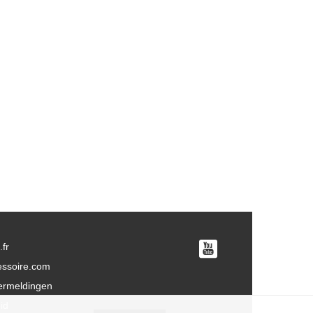
fr
essoire.com
vermeldingen
id