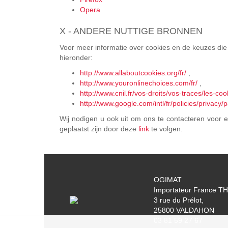
Opera
X - ANDERE NUTTIGE BRONNEN
Voor meer informatie over cookies en de keuzes die
hieronder:
http://www.allaboutcookies.org/fr/
,
http://www.youronlinechoices.com/fr/
,
http://www.cnil.fr/vos-droits/vos-traces/les-coo
http://www.google.com/intl/fr/policies/privacy/p
Wij nodigen u ook uit om ons te contacteren voor e
geplaatst zijn door deze
link
te volgen.
OGIMAT
Importateur France T
3 rue du Prélot,
25800 VALDAHON
03 81 59 27 67