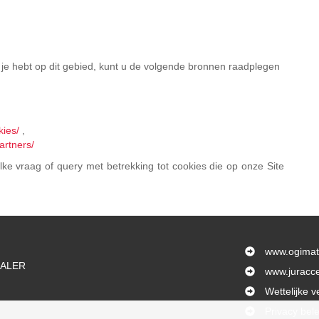
 je hebt op dit gebied, kunt u de volgende bronnen raadplegen
kies/
,
artners/
lke vraag of query met betrekking tot cookies die op onze Site
www.ogimat.
HALER
www.juracc
Wettelijke 
Privacy bele