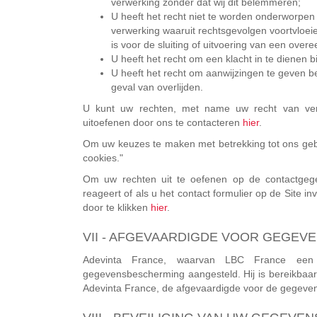
verwerking zonder dat wij dit belemmeren;
U heeft het recht niet te worden onderworpen
verwerking waaruit rechtsgevolgen voortvloeien
is voor de sluiting of uitvoering van een over
U heeft het recht om een klacht in te dienen b
U heeft het recht om aanwijzingen te geven 
geval van overlijden.
U kunt uw rechten, met name uw recht van verz
uitoefenen door ons te contacteren
hier
.
Om uw keuzes te maken met betrekking tot ons gebr
cookies."
Om uw rechten uit te oefenen op de contactgeg
reageert of als u het contact formulier op de Site i
door te klikken
hier
.
VII - AFGEVAARDIGDE VOOR GEGE
Adevinta France, waarvan LBC France een 
gegevensbescherming aangesteld. Hij is bereikbaar 
Adevinta France, de afgevaardigde voor de gegeven