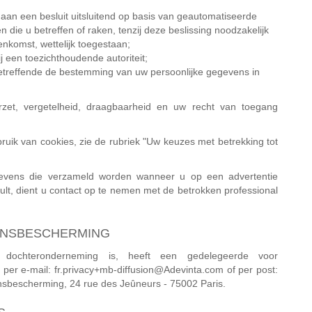
 aan een besluit uitsluitend op basis van geautomatiseerde
 die u betreffen of raken, tenzij deze beslissing noodzakelijk
eenkomst, wettelijk toegestaan;
ij een toezichthoudende autoriteit;
betreffende de bestemming van uw persoonlijke gegevens in
et, vergetelheid, draagbaarheid en uw recht van toegang
uik van cookies, zie de rubriek "Uw keuzes met betrekking tot
evens die verzameld worden wanneer u op een advertentie
nvult, dient u contact op te nemen met de betrokken professional
VENSBESCHERMING
dochteronderneming is, heeft een gedelegeerde voor
per e-mail: fr.privacy+mb-diffusion@Adevinta.com of per post:
sbescherming, 24 rue des Jeûneurs - 75002 Paris.