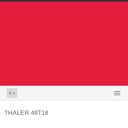
€
Toggl
naviga
THALER 48T18