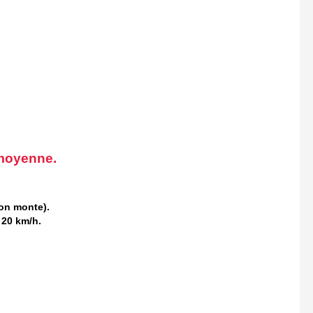
 moyenne.
lon monte).
à 20 km/h.