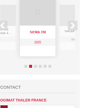
OUSSE
ZAGR
THALER MCT14
SICMA 150
AGE À ...
BUC
-
2024
2025
CONTACT
OGIMAT THALER FRANCE